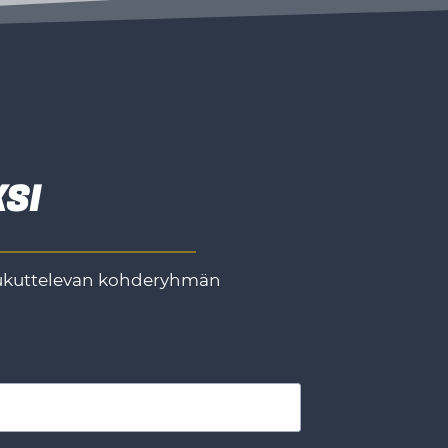
SI
houkuttelevan kohderyhmän