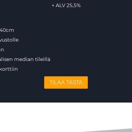
+ ALV 25,5%
o 40cm
ustolle
an
isen median tileillä
orttiin
TILAA TÄSTÄ