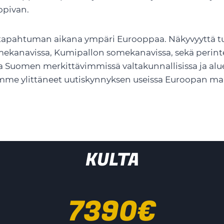
opivan.
 tapahtuman aikana ympäri Eurooppaa. Näkyvyyttä tule
omekanavissa, Kumipallon somekanavissa, sekä perint
sa Suomen merkittävimmissä valtakunnallisissa ja alu
emme ylittäneet uutiskynnyksen useissa Euroopan maiss
KULTA
7390€