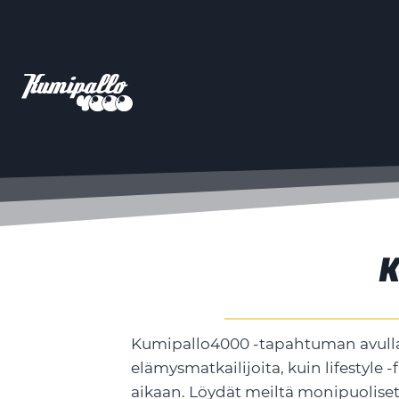
Siirry
sisältöön
K
Kumipallo4000 -tapahtuman avulla 
elämysmatkailijoita, kuin lifestyle 
aikaan. Löydät meiltä monipuoliset 