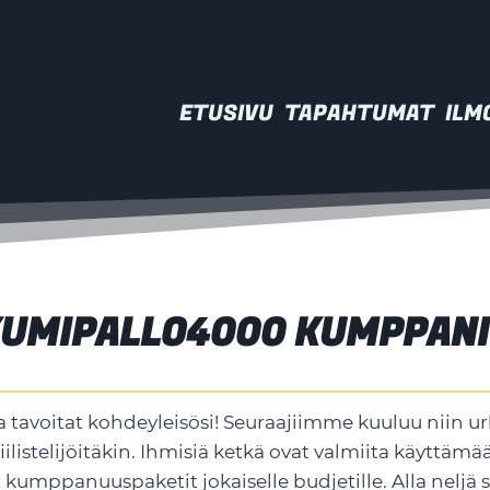
ETUSIVU
TAPAHTUMAT
ILM
UMIPALLO4000 KUMPPAN
tavoitat kohdeyleisösi! Seuraajiimme kuuluu niin ur
-fiilistelijöitäkin. Ihmisiä ketkä ovat valmiita käytt
kumppanuuspaketit jokaiselle budjetille. Alla neljä s