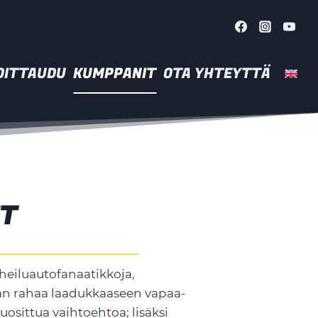
OITTAUDU
KUMPPANIT
OTA YHTEYTTÄ
IT
heiluautofanaatikkoja,
ämään rahaa laadukkaaseen vapaa-
uosittua vaihtoehtoa; lisäksi