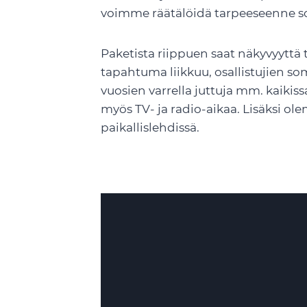
voimme räätälöidä tarpeeseenne s
Paketista riippuen saat näkyvyyttä
tapahtuma liikkuu, osallistujien s
vuosien varrella juttuja mm. kaikis
myös TV- ja radio-aikaa. Lisäksi ol
paikallislehdissä.